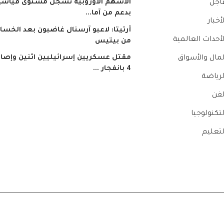
الأسهم الأوروبية تسجل مستوى قياسيا
اجل
بدعم من آما...
لأخبار
أرتيتا: لاعبو آرسنال غاضبون بعد الخسار
لأحداث العالمية
من بيتيس
مقتل عسكريين إسرائيليين اثنين وإصاب
لمال والأسواق
4 بانفجار ...
لرياضة
لفن
لتكنولوجيا
لتعليم
الشروط والأحكا