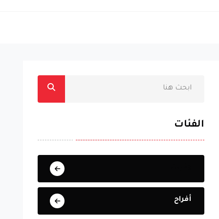
الفئات
وفيات
أفراح