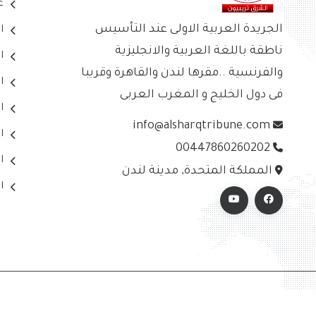
ع
الجريدة العربية الاولى عند التأسيس
ا
ناطقة باللغة العربية والانجليزية
ا
والفرنسية ..مقرها لندن والقاهرة وقريبا
ا
فى دول الخليج و المغرب العربى
ا
info@alsharqtribune.com
ا
00447860260202
ا
المملكة المتحدة, مدينة لندن
ا
© 2026 جميع الحقوق محفوظة - الشرق تريبيون