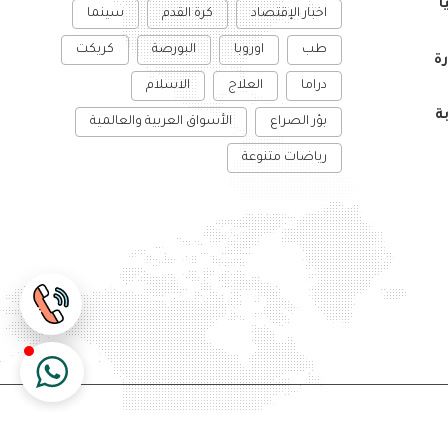
ً
اخبار الإقتصاد
كرة القدم
سينما
طب
اوروبا
البورصة
كريكت
ة
دراما
العلاج
الاسلام
ة
بؤر الصراع
الأسواق العربية والعالمية
رياضات متنوعة
م
ملفات تعريف الارتباط
سياسة الخصوصية