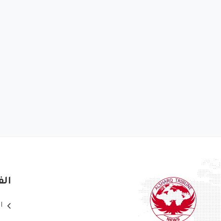
الف
ا