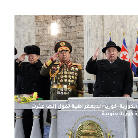
 الكورية: كوريا الديمقراطية تقول إنها عثرت
ة كورية جنوبية