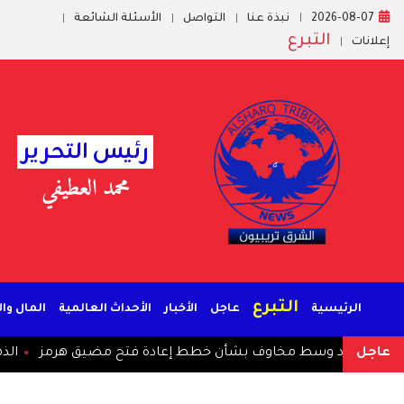
2026-08-07
نبذة عنا
التواصل
الأسئلة الشائعة
التبرع
إعلانات
رئيس التحرير
محمد العطيفي
التبرع
الرئيسية
عاجل
الأخبار
الأحداث العالمية
المال وا
عاجل
د وسط مخاوف بشأن خطط إعادة فتح مضيق هرمز
الذهب يتجه ل