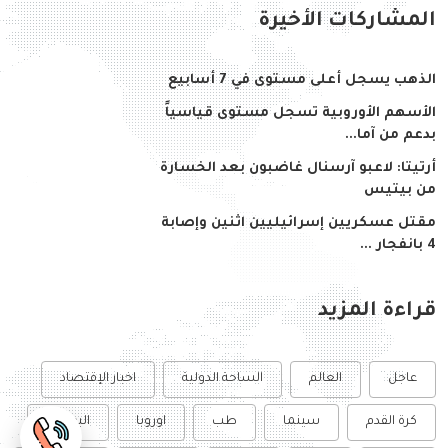
المشاركات الأخيرة
الذهب يسجل أعلى مستوى في 7 أسابيع
الأسهم الأوروبية تسجل مستوى قياسياً
بدعم من آما...
أرتيتا: لاعبو آرسنال غاضبون بعد الخسارة
من بيتيس
مقتل عسكريين إسرائيليين اثنين وإصابة
4 بانفجار ...
قراءة المزيد
عاجل
العالم
الساحة الدولية
اخبار الإقتصاد
كرة القدم
سينما
طب
اوروبا
البورصة