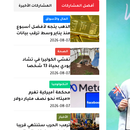
أفضل المشاركات
المشاركات الأخيرة
المال والأسواق
الذهب يتجه لأفضل أسبوع
منذ يناير وسط ترقب بيانات
الوظائف الأميركية
2026-08-07
الصحة
تفشي الكوليرا في تشاد
يودي بحياة 13 شخصا
2026-08-07
التكنولوجيا
محكمة أميركية تغرم
«ميتا» نحو نصف مليار دولار
لتسببها بـ«ضرر عام»
2026-08-07
ا
الأخبار
ترمب: الحرب ستنتهي قريبا