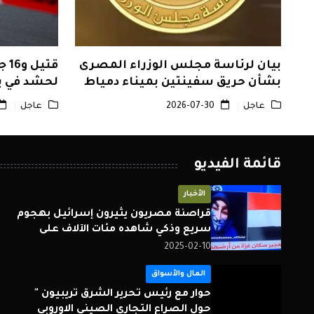
بيان لرئاسة مجلس الوزراء المصرى
قت
بشأن حريق سفينتين بميناء دمياط
لحشد في ب
عاجل
2026-07-30
عاجل
قائمة الفيديو
الأخبار
قراصنة مصريون يثيرون إسرائيل بهجوم
سريع وذكي شاهده مئات الآلاف على
الهواء مباشرة.
2025-02-10
المال والأسواق
حوار مع رئيس تحرير الشرق تريبيون "
حول الصراع التجارى الصينى الاوروبى