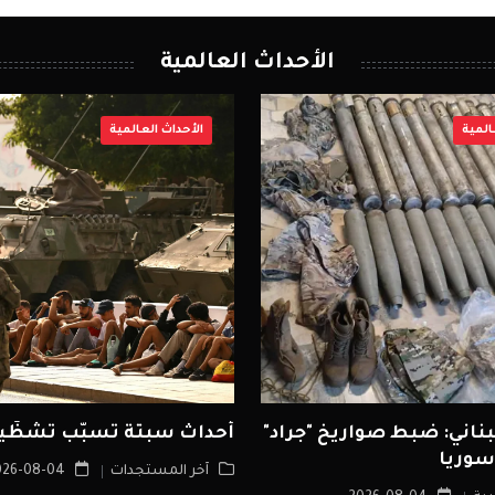
الأحداث العالمية
المية
الأحداث العالمية
ناني: ضبط صواريخ "جراد"
أحداث سبتة تسبّب تشظّياً أ
سوريا
آخر المستجدات
2026-08-04