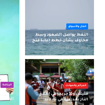
المال والأسواق
النفط يواصل الصعود وسط
مخاوف بشأن خطط إعادة فتح
مضيق هرمز
الطاقة
2026-08-07
الرياضة
الجرائم والحوادث
لاعبتان
قتيلان و15 جريحا في إطلاق
الإنسان
النار بمدرسة في تايلاند