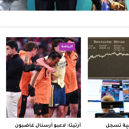
2026-08-07
الرياضة
بية تسجل
أرتيتا: لاعبو آرسنال غاضبون