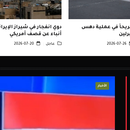
يل و16 جريحاً في عملية دهس
دوي انفجار في شيراز الإير
رلين
أنباء عن قصف أمريكي
2026-07-26
عاجل
2026-07-20
الفن
الأخبار
المال والأسواق
المال والأسواق
المال والأسواق