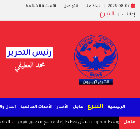
2026-08-07
نبذة عنا
التواصل
الأسئلة الشائعة
التبرع
إعلانات
رئيس التحرير
محمد العطيفي
التبرع
الرئيسية
عاجل
الأخبار
الأحداث العالمية
المال وا
عاجل
 الصعود وسط مخاوف بشأن خطط إعادة فتح مضيق هرمز
الذهب 