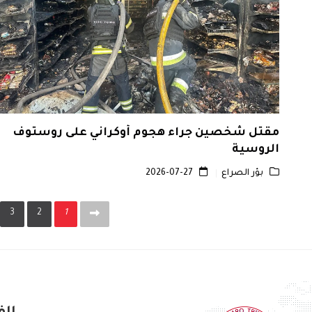
مقتل شخصين جراء هجوم أوكراني على روستوف
الروسية
بؤر الصراع
2026-07-27
3
2
1