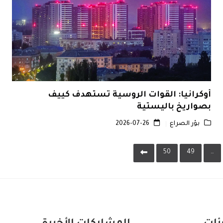
أوكرانيا: القوات الروسية تستهدف كييف
بصواريخ باليستية
بؤر الصراع
2026-07-26
50
49
…