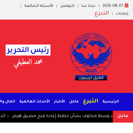
2026-08-07
نبذة عنا
التواصل
الأسئلة الشائعة
التبرع
إعلانات
رئيس التحرير
محمد العطيفي
التبرع
الرئيسية
عاجل
الأخبار
الأحداث العالمية
المال وا
عاجل
ود وسط مخاوف بشأن خطط إعادة فتح مضيق هرمز
الذهب يتجه ل