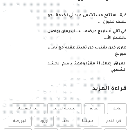
غزة.. افتتاح مستشفى ميداني لخدمة نحو
نصف مليون ...
في ثاني أسابيع عرضه.. سبايدرمان يواصل
تحطيم الأ...
هاري كين يقترب من تمديد عقده مع بايرن
ميونخ
العراق: إغلاق 71 مقرًا وهميًا باسم الحشد
الشعبي
قراءة المزيد
عاجل
العالم
الساحة الدولية
اخبار الإقتصاد
كرة القدم
سينما
طب
اوروبا
البورصة