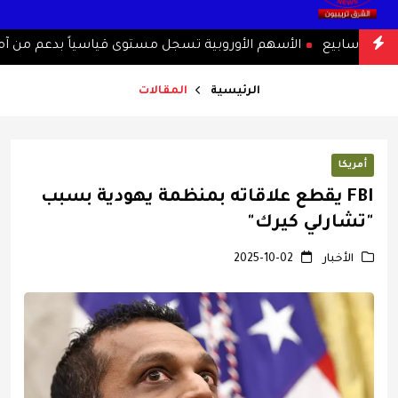
ع
الأسهم الأوروبية تسجل مستوى قياسياً بدعم من آمال ا
الرئيسية
المقالات
أمريكا
FBI يقطع علاقاته بمنظمة يهودية بسبب
"تشارلي كيرك"
الأخبار
2025-10-02