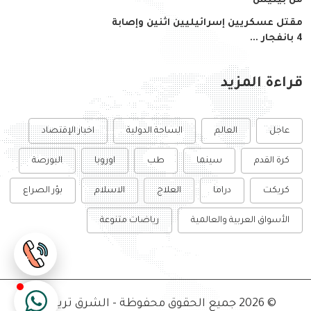
من بيتيس
مقتل عسكريين إسرائيليين اثنين وإصابة
4 بانفجار ...
قراءة المزيد
عاجل
العالم
الساحة الدولية
اخبار الإقتصاد
كرة القدم
سينما
طب
اوروبا
البورصة
كريكت
دراما
العلاج
الاسلام
بؤر الصراع
الأسواق العربية والعالمية
رياضات متنوعة
© 2026 جميع الحقوق محفوظة - الشرق تريبيون