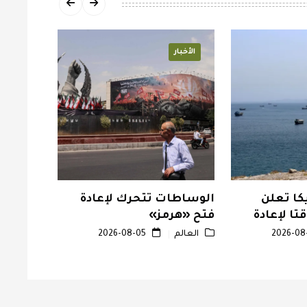
الأخبار
الأخبار
ا تعلن
الوساطات تتحرك لإعادة
القبض 
تا لإعادة
فتح «هرمز»
ذخيرة ف
ز
للغولف
العالم
2026-08-05
العالم