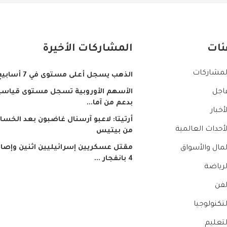
ئات
المشاركات الأخيرة
لمشاركات
الذهب يسجل أعلى مستوى في 7 أسابيع
الأسهم الأوروبية تسجل مستوى قياسيا
اجل
بدعم من آما...
لأخبار
أرتيتا: لاعبو آرسنال غاضبون بعد الخسار
لأحداث العالمية
من بيتيس
مقتل عسكريين إسرائيليين اثنين وإصاب
لمال والأسواق
4 بانفجار ...
لرياضة
لفن
لتكنولوجيا
لتعليم