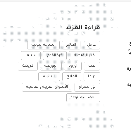
قراءة المزيد
عاجل
العالم
الساحة الدولية
ً
اخبار الإقتصاد
كرة القدم
سينما
طب
اوروبا
البورصة
كريكت
ة
دراما
العلاج
الاسلام
ة
بؤر الصراع
الأسواق العربية والعالمية
رياضات متنوعة