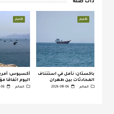
ذات صلة
الأخبار
الأخبار
زته
باكستان: نأمل في استئناف
أكسيوس: أمريك
ترمب
المحادثات بين طهران
اليوم اتفاقا مؤق
وواشنطن
فتح مضيق هرم
العالم
2026-08-06
العالم
2026-08-06