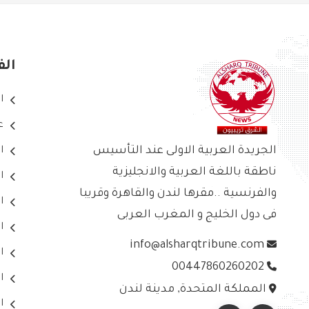
الف
ا
ع
الجريدة العربية الاولى عند التأسيس
ا
ناطقة باللغة العربية والانجليزية
ا
والفرنسية ..مقرها لندن والقاهرة وقريبا
ا
فى دول الخليج و المغرب العربى
ا
info@alsharqtribune.com
ا
00447860260202
ا
المملكة المتحدة, مدينة لندن
ا