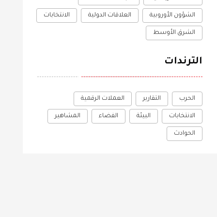
الشؤون الأوروبية
العلاقات الدولية
الانتخابات
الشرق الأوسط
الأخبار
الترندات
الحرب
التقارير
العملات الرقمية
الانتخابات
البيئة
الفضاء
المشاهير
الحوادث
على شخص بحوزته
باكستان: نأمل في استئناف
أ
ي محيط ملعب ترمب
المحادثات بين طهران
ا
وواشنطن
ف
2026-08-05
العالم
2026-08-06