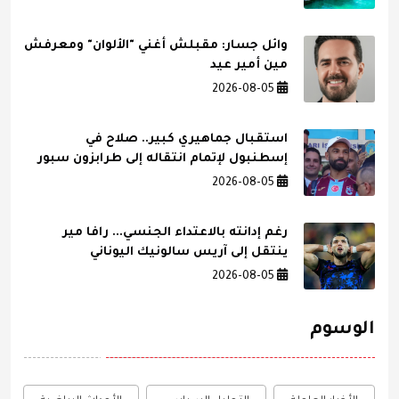
وائل جسار: مقبلش أغني "الألوان" ومعرفش
مين أمير عيد
2026-08-05
استقبال جماهيري كبير.. صلاح في
إسطنبول لإتمام انتقاله إلى طرابزون سبور
2026-08-05
رغم إدانته بالاعتداء الجنسي... رافا مير
ينتقل إلى آريس سالونيك اليوناني
2026-08-05
الوسوم