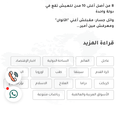
8 من أصل أغلى 10 مدن للعيش تقع في
دولة واحدة
وائل جسار: مقبلش أغني "الألوان"
ومعرفش مين أمير...
قراءة المزيد
عاجل
العالم
الساحة الدولية
اخبار الإقتصاد
كرة القدم
سينما
طب
اوروبا
البورصة
كريكت
دراما
العلاج
الاسلام
بؤر الصراع
الأسواق العربية والعالمية
رياضات متنوعة