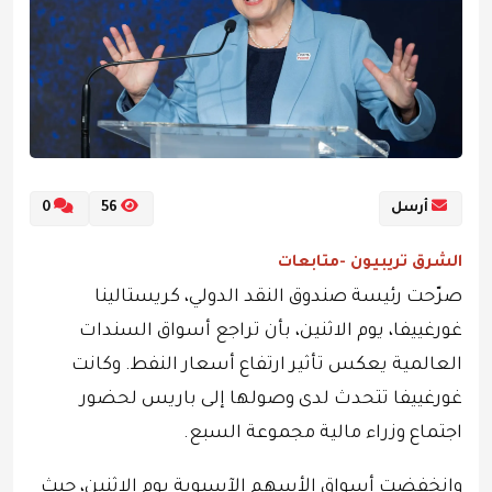
أرسل
56
0
الشرق تريبيون -متابعات
صرّحت رئيسة صندوق النقد الدولي، كريستالينا
غورغييفا، يوم الاثنين، بأن تراجع أسواق السندات
العالمية يعكس تأثير ارتفاع أسعار النفط. وكانت
غورغييفا تتحدث لدى وصولها إلى باريس لحضور
اجتماع وزراء مالية مجموعة السبع.
وانخفضت أسواق الأسهم الآسيوية يوم الاثنين، حيث