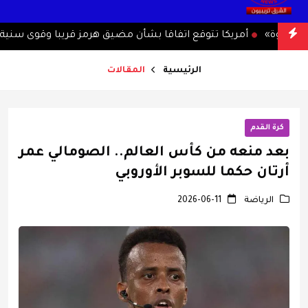
رخوة»
أمريكا تتوقع اتفاقا بشأن مضيق هرمز قريبا وقوى سنية تتح
الرئيسية
المقالات
كرة القدم
بعد منعه من كأس العالم.. الصومالي عمر
أرتان حكما للسوبر الأوروبي
الرياضة
2026-06-11