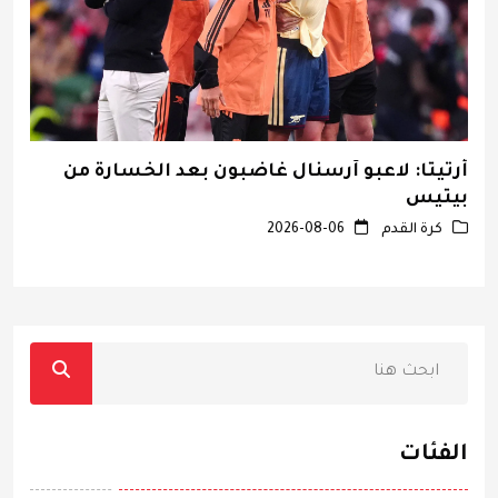
أرتيتا: لاعبو آرسنال غاضبون بعد الخسارة من
ا
بيتيس
كرة القدم
2026-08-06
الفئات