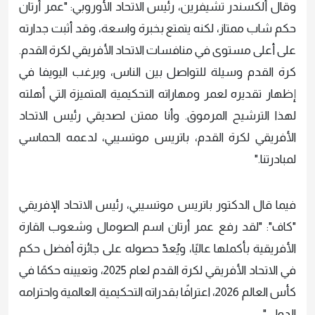
وقال ألكسندر تشيفرين، رئيس الاتحاد الأوروبي: "عمر أرتان
حكم شاب ممتاز، لكنه يتمتع بخبرة واسعة، وقد أثبت جدارته
على أعلى مستوى في منافسات الاتحاد الأفريقي لكرة القدم.
كرة القدم وسيلة للتواصل بين الناس، ويرغب اليويفا في
إظهار تقديره لعمر ومهاراته التحكيمية المتميزة التي أهلته
لهذا الترشيح المرموق. وأنا ممتن لصديقي رئيس الاتحاد
الأفريقي لكرة القدم، باتريس موتسيبي، لدعمه الحماسي
لمبادرتنا."
فيما قال الدكتور باتريس موتسيبي، رئيس الاتحاد الإفريقي
"كاف": "لقد رفع عمر أرتان اسم الصومال وشعوب القارة
الأفريقية بأكملها عاليًا، ويُعدّ حصوله على جائزة أفضل حكم
في الاتحاد الأفريقي لكرة القدم لعام 2025، وتعيينه حكمًا في
كأس العالم 2026، اعترافًا بقدراته التحكيمية العالمية واحترامه
الدولي".