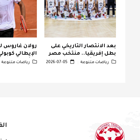
فوز
بعد الانتصار التاريخي على
رولان غاروس ل
بطل إفريقيا.. منتخب مصر
الإيطالي كوبولي
يضمن التأهل إلى المرحلة
التأهل لنصف ا
رياضات متنوعة
2026-07-05
رياضات متنوعة
الحاسمة من تصفيات
مونديال السلة
الف