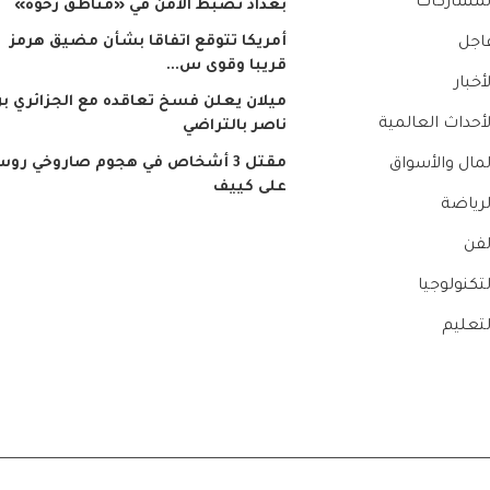
لمشاركات
بغداد تضبط الأمن في «مناطق رخوة»
أمريكا تتوقع اتفاقا بشأن مضيق هرمز
اجل
قريبا وقوى س...
لأخبار
ميلان يعلن فسخ تعاقده مع الجزائري ب
لأحداث العالمية
ناصر بالتراضي
مقتل 3 أشخاص في هجوم صاروخي رو
لمال والأسواق
على كييف
لرياضة
لفن
لتكنولوجيا
لتعليم