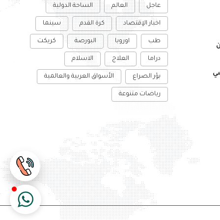
عاجل
العالم
الساحة الدولية
اخبار الإقتصاد
كرة القدم
سينما
طب
اوروبا
البورصة
كريكت
ن
دراما
العلاج
الاسلام
سي
بؤر الصراع
الأسواق العربية والعالمية
رياضات متنوعة