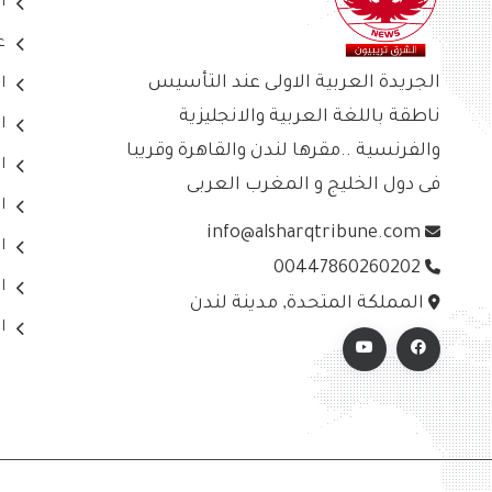
ا
ع
الجريدة العربية الاولى عند التأسيس
ا
ناطقة باللغة العربية والانجليزية
ا
والفرنسية ..مقرها لندن والقاهرة وقريبا
ا
فى دول الخليج و المغرب العربى
ا
info@alsharqtribune.com
ا
00447860260202
ا
المملكة المتحدة, مدينة لندن
ا