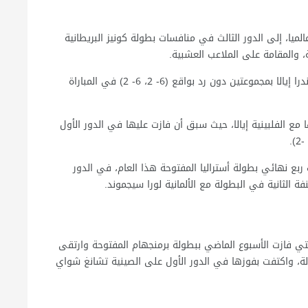
لميا، إلى الدور الثالث في منافسات بطولة كونيز البريطانية
وجاء تأهل يوفيتش بعد فوزها على منافساتها الفلبينية ألكسندرا إيالا بمجموعتين دون رد بواقع (6- 2، 6- 2) في المباراة
مع الفلبينية إيالا، حيث سبق أن فازت عليها في الدور الأول
 نهائي بطولة أستراليا المفتوحة هذا العام، في الدور
ة الثانية في البطولة مع الألمانية لورا سيجموند.
قت الفلبينية إيالا البالغة من العمر 21 عاما، والتي فازت الأسبوع الماضي ببطولة برمنجهام المفتوحة وارتقى
لمشوار في البطولة، واكتفت بفوزها في الدور الأول على الصينية تشانغ شواي