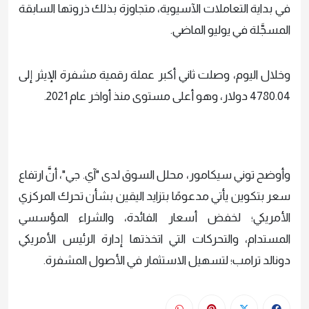
في بداية التعاملات الآسيوية، متجاوزة بذلك ذروتها السابقة
المسجَّلة في يوليو الماضي.
وخلال اليوم، وصلت ثاني أكبر عملة رقمية مشفرة الإيثر إلى
4780.04 دولار، وهو أعلى مستوى منذ أواخر عام 2021.
وأوضح توني سيكامور، محلل السوق لدى "آي. جي"، أنَّ ارتفاع
سعر بتكوين يأتي مدعومًا بتزايد اليقين بشأن تحرك المركزي
الأمريكي؛ لخفض أسعار الفائدة، والشراء المؤسسي
المستدام، والتحركات التي اتخذتها إدارة الرئيس الأمريكي
دونالد ترامب؛ لتسهيل الاستثمار في الأصول المشفرة.