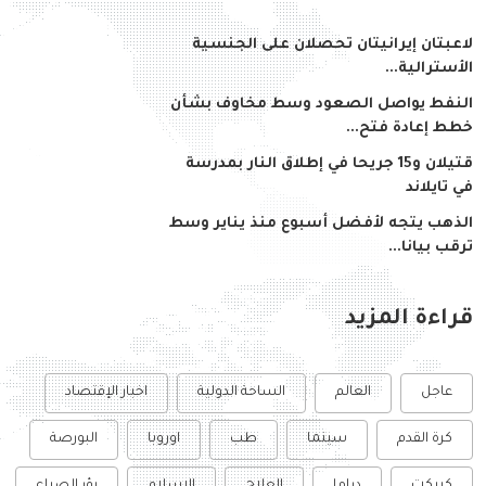
لاعبتان إيرانيتان تحصلان على الجنسية
الأسترالية...
النفط يواصل الصعود وسط مخاوف بشأن
خطط إعادة فتح...
قتيلان و15 جريحا في إطلاق النار بمدرسة
في تايلاند
الذهب يتجه لأفضل أسبوع منذ يناير وسط
ترقب بيانا...
قراءة المزيد
عاجل
العالم
الساحة الدولية
اخبار الإقتصاد
كرة القدم
سينما
طب
اوروبا
البورصة