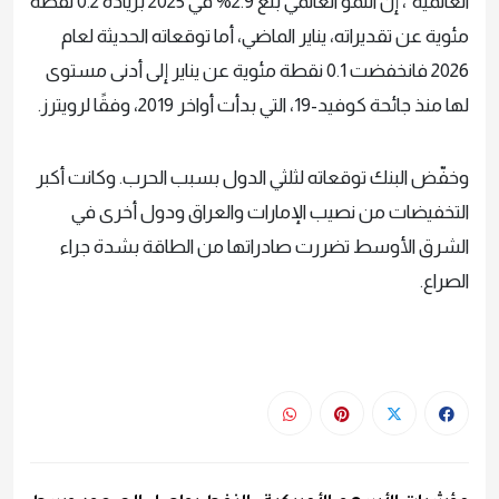
العالمية"، إن النمو العالمي بلغ 2.9% في 2025 بزيادة 0.2 نقطة
مئوية عن تقديراته، يناير الماضي، أما توقعاته الحديثة لعام
2026 فانخفضت 0.1 نقطة مئوية عن يناير إلى أدنى مستوى
لها منذ جائحة كوفيد-19، التي بدأت أواخر 2019، وفقًا لرويترز.
وخفّض البنك توقعاته لثلثي الدول بسبب الحرب. وكانت أكبر
التخفيضات من نصيب الإمارات والعراق ودول أخرى في
الشرق الأوسط تضررت صادراتها من الطاقة بشدة جراء
الصراع.